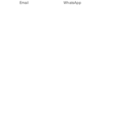
Email
WhatsApp
Comentários
Escreva um comentário
Tem dúvidas? Fale com a
Central de Ajuda
Central de Ajuda