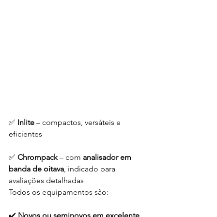
✅ 
Inlite
 – compactos, versáteis e 
eficientes
✅ 
Chrompack
 – com 
analisador em 
banda de oitava
, indicado para 
avaliações detalhadas
Todos os equipamentos são:
✔️ 
Novos ou seminovos em excelente 