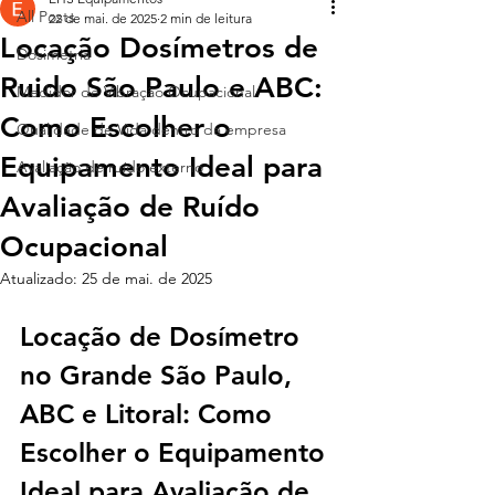
All Posts
22 de mai. de 2025
2 min de leitura
Locação Dosímetros de
Dosimetria
Ruido São Paulo e ABC:
Medidor de Vibração Ocupacional
Como Escolher o
Qualidade de Vida dentro da empresa
Equipamento Ideal para
Avaliação de ruído externo
Avaliação de Ruído
Ocupacional
Atualizado:
25 de mai. de 2025
Locação de Dosímetro 
no Grande São Paulo, 
ABC e Litoral: Como 
Escolher o Equipamento 
Ideal para Avaliação de 