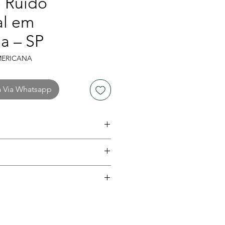
 Ruído
al em
a – SP
MERICANA
a Via Whatsapp
019
izações, reclamações de
dos de impacto sonoro
 1 e equipamentos
eis