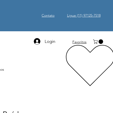
Contato
Ligue (11) 97125-7518
Login
Favoritos
os