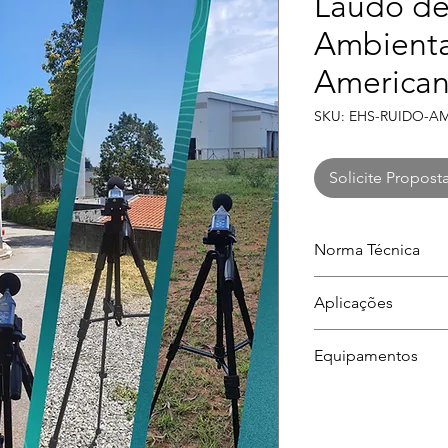
Laudo de
Ambient
American
SKU: EHS-RUIDO-A
Solicite Propost
Norma Técnica
ABNT NBR 10151:2
Aplicações
Auditorias, fiscal
Equipamentos
vizinhança e estu
Sonômetro Classe
calibrados/rastreáv