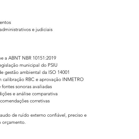
entos
dministrativos e judiciais
me a ABNT NBR 10151:2019
egislação municipal do PSIU
de gestão ambiental da ISO 14001
om calibração RBC e aprovação INMETRO
 fontes sonoras avaliadas
ições e análise comparativa
recomendações corretivas
audo de ruído externo confiável, preciso e
um orçamento.