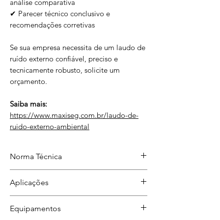
análise comparativa
✔ Parecer técnico conclusivo e
recomendações corretivas
Se sua empresa necessita de um laudo de
ruído externo confiável, preciso e
tecnicamente robusto, solicite um
orçamento.
Saiba mais:
https://www.maxiseg.com.br/laudo-de-
ruido-externo-ambiental
Norma Técnica
ABNT NBR 10151:2019
Aplicações
Auditorias, fiscalizações, reclamações
Equipamentos
de vizinhança e estudos de impacto