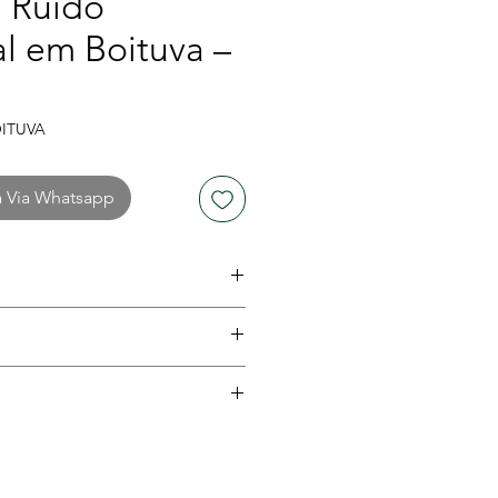
 Ruído
l em Boituva –
OITUVA
a Via Whatsapp
019
izações, reclamações de
dos de impacto sonoro
 1 e equipamentos
eis