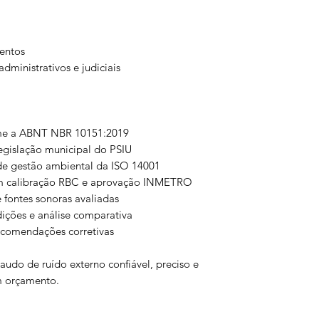
entos
dministrativos e judiciais
me a ABNT NBR 10151:2019
egislação municipal do PSIU
de gestão ambiental da ISO 14001
om calibração RBC e aprovação INMETRO
 fontes sonoras avaliadas
ições e análise comparativa
recomendações corretivas
audo de ruído externo confiável, preciso e
um orçamento.