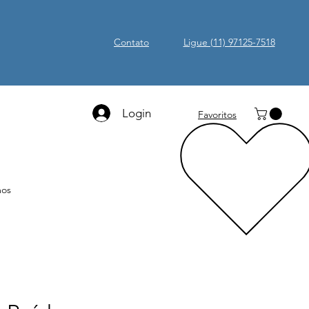
Contato
Ligue (11) 97125-7518
Login
Favoritos
os