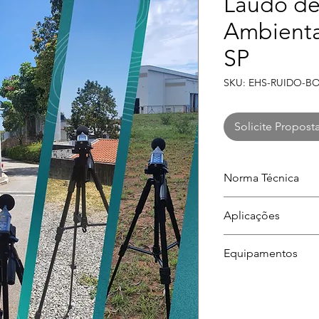
Laudo de
Ambienta
SP
SKU: EHS-RUIDO-B
Solicite Propost
Norma Técnica
ABNT NBR 10151:2
Aplicações
Auditorias, fiscal
Equipamentos
vizinhança e estu
Sonômetro Classe
calibrados/rastreáv