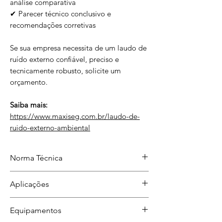
análise comparativa
✔ Parecer técnico conclusivo e
recomendações corretivas
Se sua empresa necessita de um laudo de
ruído externo confiável, preciso e
tecnicamente robusto, solicite um
orçamento.
Saiba mais:
https://www.maxiseg.com.br/laudo-de-
ruido-externo-ambiental
Norma Técnica
ABNT NBR 10151:2019
Aplicações
Auditorias, fiscalizações, reclamações
Equipamentos
de vizinhança e estudos de impacto