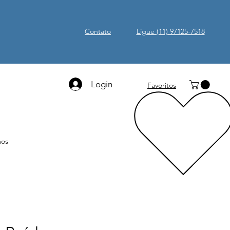
Contato
Ligue (11) 97125-7518
Login
Favoritos
os