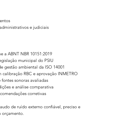
entos
dministrativos e judiciais
me a ABNT NBR 10151:2019
egislação municipal do PSIU
de gestão ambiental da ISO 14001
om calibração RBC e aprovação INMETRO
 fontes sonoras avaliadas
ições e análise comparativa
recomendações corretivas
audo de ruído externo confiável, preciso e
um orçamento.