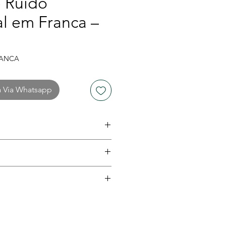
 Ruído
l em Franca –
RANCA
a Via Whatsapp
019
izações, reclamações de
dos de impacto sonoro
 1 e equipamentos
eis