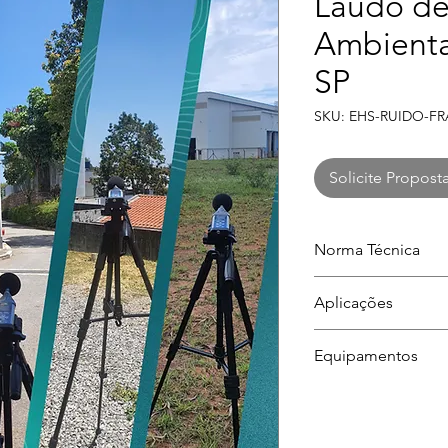
Laudo de
Ambienta
SP
SKU: EHS-RUIDO-F
Solicite Propost
Norma Técnica
ABNT NBR 10151:2
Aplicações
Auditorias, fiscal
Equipamentos
vizinhança e estu
Sonômetro Classe
calibrados/rastreáv