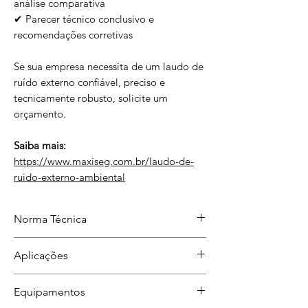
análise comparativa
✔ Parecer técnico conclusivo e
recomendações corretivas
Se sua empresa necessita de um laudo de
ruído externo confiável, preciso e
tecnicamente robusto, solicite um
orçamento.
Saiba mais:
https://www.maxiseg.com.br/laudo-de-
ruido-externo-ambiental
Norma Técnica
ABNT NBR 10151:2019
Aplicações
Auditorias, fiscalizações, reclamações
Equipamentos
de vizinhança e estudos de impacto