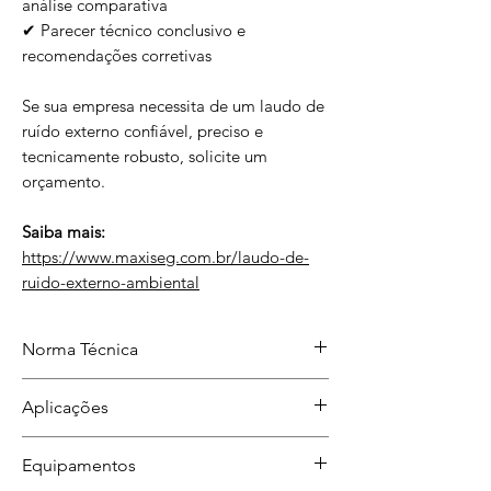
análise comparativa
✔ Parecer técnico conclusivo e
recomendações corretivas
Se sua empresa necessita de um laudo de
ruído externo confiável, preciso e
tecnicamente robusto, solicite um
orçamento.
Saiba mais:
https://www.maxiseg.com.br/laudo-de-
ruido-externo-ambiental
Norma Técnica
ABNT NBR 10151:2019
Aplicações
Auditorias, fiscalizações, reclamações
Equipamentos
de vizinhança e estudos de impacto