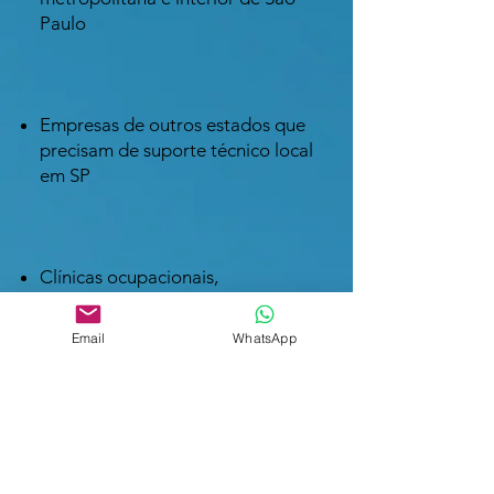
Paulo
Empresas de outros estados que
precisam de suporte técnico local
em SP
Clínicas ocupacionais,
consultorias em SST, peritos e
engenheiros de segurança
Email
WhatsApp
3