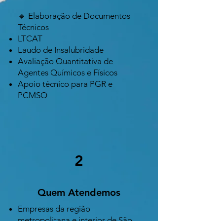
🔹 Elaboração de Documentos
Técnicos
LTCAT
Laudo de Insalubridade
Avaliação Quantitativa de
Agentes Químicos e Físicos
Apoio técnico para PGR e
PCMSO
2
Quem Atendemos
Empresas da região
metropolitana e interior de São