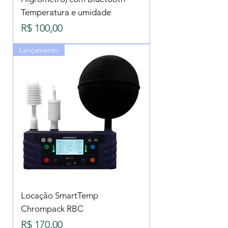
Temperatura e umidade
Preço
R$ 100,00
Lançamento
Locação SmartTemp
Chrompack RBC
Preço
R$ 170,00